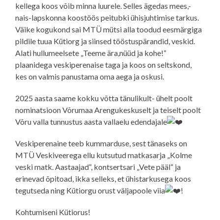
kellega koos võib minna luurele. Selles ägedas mees,-
nais-lapskonna koostöös peitubki ühisjuhtimise tarkus.
Väike kogukond sai MTÜ mütsi alla toodud eesmärgiga
pildile tuua Kütiorg ja siinsed tööstuspärandid, veskid.
Alati hullumeelsete „Teeme ära,nüüd ja kohe!“
plaanidega veskiperenaise taga ja koos on seltskond,
kes on valmis panustama oma aega ja oskusi.
2025 aasta saame kokku võtta tänulikult- ühelt poolt
nominatsioon Võrumaa Arengukeskuselt ja teiselt poolt
Võru valla tunnustus aasta vallaelu edendajale
Veskiperenaine teeb kummarduse, sest tänaseks on
MTÜ Veskiveerega ellu kutsutud matkasarja „Kolme
veski matk. Aastaajad“, kontsertsari „Vete pääl“ ja
erinevad õpitoad, ikka selleks, et ühistarkusega koos
tegutseda ning Kütiorgu orust väljapoole viia
!
Kohtumiseni Kütiorus!