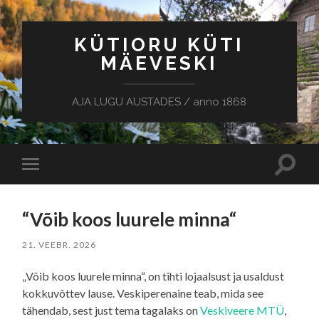
KÜTIORU KÜTI
MÄEVESKI
AJA LUGU AUSTADES / anno 1868
Toggle
Toggle
search
mobile
field
menu
“Võib koos luurele minna“
21. VEEBR. 2026
„Võib koos luurele minna“, on tihti lojaalsust ja usaldust
kokkuvõttev lause. Veskiperenaine teab, mida see
tähendab, sest just tema tagalaks on
Veskiveere MTÜ
,