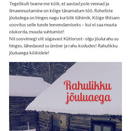
Tegelikult teame me kõik, et aastad pole vennad ja
ilmaennustamine on kõige tänamatum töö. Roheliste
jõuludega on hinges nagu kurblik tühimik. Kõige lihtsam
soovitus selle tunde leevendamiseks – kui ei saa muuta
olukorda, muuda suhtumist!
Nii soovimegi siit sügavast Kütiorust- olgu jõulurahu su
hinges, lähedased su ümber ja rahu kodudes! Rahulikku
jõuluaega kõikidele!