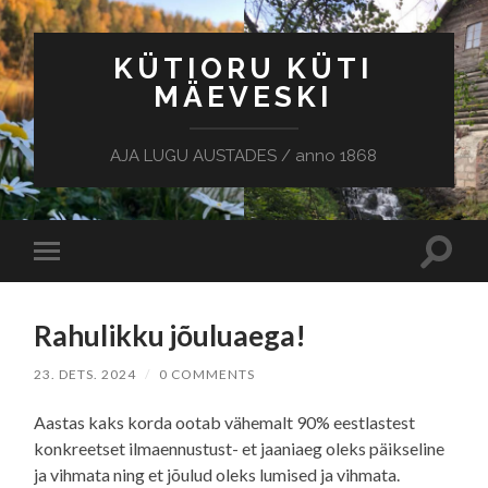
KÜTIORU KÜTI
MÄEVESKI
AJA LUGU AUSTADES / anno 1868
Toggle
Toggle
search
mobile
field
menu
Rahulikku jõuluaega!
23. DETS. 2024
/
0 COMMENTS
Aastas kaks korda ootab vähemalt 90% eestlastest
konkreetset ilmaennustust- et jaaniaeg oleks päikseline
ja vihmata ning et jõulud oleks lumised ja vihmata.