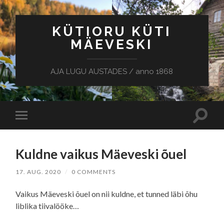
KÜTIORU KÜTI
MÄEVESKI
AJA LUGU AUSTADES / anno 1868
Toggle
Toggle
search
mobile
field
menu
Kuldne vaikus Mäeveski õuel
17. AUG. 2020
/
0 COMMENTS
Vaikus Mäeveski õuel on nii kuldne, et tunned läbi õhu
liblika tiivalööke…