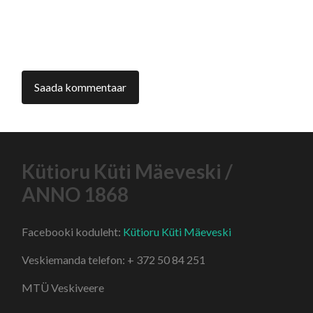
Kütioru Küti Mäeveski /
ANNO 1868
Facebooki koduleht:
Kütioru Küti Mäeveski
Veskiemanda telefon: + 372 50 84 251
MTÜ Veskiveere