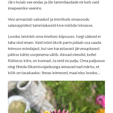
Järv hoiab vee endas ja üle tammilaudade niriseb vaid
imepeenike veenire.
Vesi armastab vabadust ja immitseb omasoodu
salasoppidest tammialuseid kive mööda Isknasse.
Loodus laiskleb oma imelises küpsuses. Isegi sääsed ei
taha sind enam. Vaid mõni üksik parm püüab osa saada
inimsoo esindajast, kui see karastavast järvesuplusest
päikse kätte soojenema sätib. Ainsad olendid, kellel
Kütiorus kiire, on konnad. Ja neid on palju. Oma paljususe
ning tiheda liikumisvajadusega annavad nad märku, et
kõik on tasakaalus: linnas inimesed, maal elus loodus…