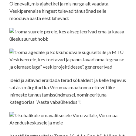
Olenevalt, mis ajahetkel ja mis nurga alt vaadata.
Veskiperenaise hingest tulevad tänusõnad selle
mööduva aasta eest lähevad:
oma suurele perele, kes aksepteerivad ema ja kaasa
üleelusuurust hobi;
oma ägedale ja kokkuhoidvale suguseltsile ja MTÜ
Veskiveerele, kes toetavad ja panustavad oma tegevuse
ja olemasoluga” veskiprojektidesse”, genereerivad
ideid ja aitavad eraldada terad sõkaldest ja kelle tegevus
sai ära märgitud ka Võrumaa maakonna ettevõtlike
inimeste tunnustamissündmusel, nomineerituna
kategoorias “Aasta vabaühendus”!
kohalikule omavalitsusele Võru vallale, Võrumaa
Arenduskeskusele ja meie
koostööpartneritele: Tampe AS, A Le Coq AS, Mõisa Ait