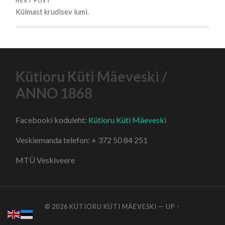
NEXT POST
Külmast krudisev lumi.
Kütioru Küti Mäeveski /
ANNO 1868
Facebooki koduleht:
Kütioru Küti Mäeveski
Veskiemanda telefon: + 372 50 84 251
MTÜ Veskiveere
© 2026
KÜTIORU KÜTI MÄEVESKI
—
UP ↑