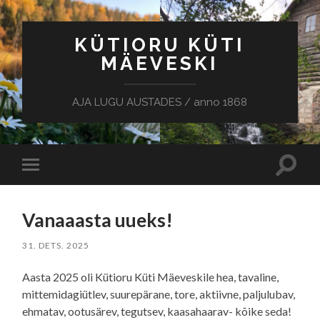
KÜTIORU KÜTI
MÄEVESKI
AJA LUGU AUSTADES / anno 1868
Toggle
Toggle
search
mobile
field
menu
Vanaaasta uueks!
31. DETS. 2025
Aasta 2025 oli Kütioru Küti Mäeveskile hea, tavaline,
mittemidagiütlev, suurepärane, tore, aktiivne, paljulubav,
ehmatav, ootusärev, tegutsev, kaasahaarav- kõike seda!