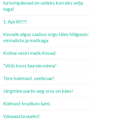
turismipäevad on selleks korraks selja
taga!
1. Aprill!!!!!
Kevade algus saabus orgu täies hiilguses:
virmaliste ja matkaga
Kolme veski matk.Kevad
“Võib koos luurele minna“
Tere tulemast, veebruar!
Järgmine parim aeg orus on käes!
Külmast krudisev lumi.
Vanaaasta uueks!