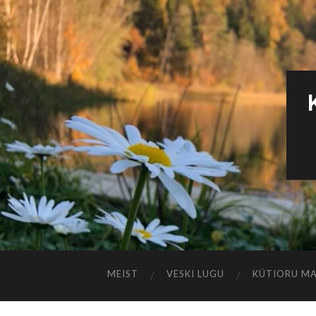
MEIST
VESKI LUGU
KÜTIORU M