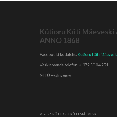
Kütioru Küti Mäeveski 
ANNO 1868
Facebooki koduleht:
Kütioru Küti Mäevesk
Veskiemanda telefon: + 372 50 84 251
MTÜ Veskiveere
© 2026
KÜTIORU KÜTI MÄEVESKI