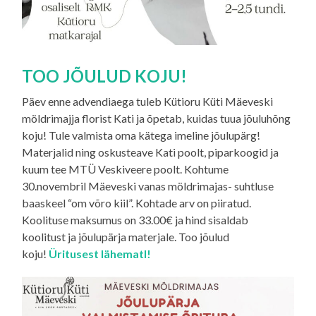
TOO JÕULUD KOJU!
Päev enne advendiaega tuleb Kütioru Küti Mäeveski
möldrimajja florist Kati ja õpetab, kuidas tuua jõuluhõng
koju! Tule valmista oma kätega imeline jõulupärg!
Materjalid ning oskusteave Kati poolt, piparkoogid ja
kuum tee MTÜ Veskiveere poolt. Kohtume
30.novembril Mäeveski vanas möldrimajas- suhtluse
baaskeel “om võro kiil”. Kohtade arv on piiratud.
Koolituse maksumus on 33.00€ ja hind sisaldab
koolitust ja jõulupärja materjale. Too jõulud
koju!
Üritusest lähematl!