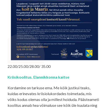
22.00/25.00/28.00/ 35.00
Kriisikoolitus. Elannikkonna kaitse
Kordamine on tarkuse ema. Me kõik justkui teaks,
kuidas erinevates kriisiolukordades toimetada, mis
võiks kodus olemas olla ja millest hoiduda. Päästeameti
koolitus annab hea võimaluse see kõik üle kuulata ning