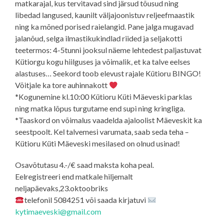
matkarajal, kus tervitavad sind järsud tõusud ning
libedad langused, kaunilt väljajoonistuv reljeefmaastik
ning ka mõned porised raielangid. Pane jalga mugavad
jalanõud, selga ilmastikukindlad riided ja seljakotti
teetermos: 4-5tunni jooksul näeme lehtedest paljastuvat
Kütiorgu kogu hiilguses ja võimalik, et ka talve eelses
alastuses… Seekord toob elevust rajale Kütioru BINGO!
Võitjale ka tore auhinnakott
*Kogunemine kl.10:00 Kütioru Küti Mäeveski parklas
ning matka lõpus turgutame end supi ning kringliga.
*Taaskord on võimalus vaadelda ajaloolist Mäeveskit ka
seestpoolt. Kel talvemesi varumata, saab seda teha –
Kütioru Küti Mäeveski mesilased on olnud usinad!
Osavõtutasu 4.-/€ saad maksta koha peal.
Eelregistreeri end matkale hiljemalt
neljapäevaks,23.oktoobriks
telefonil 5084251 või saada kirjatuvi
kytimaeveski@gmail.com