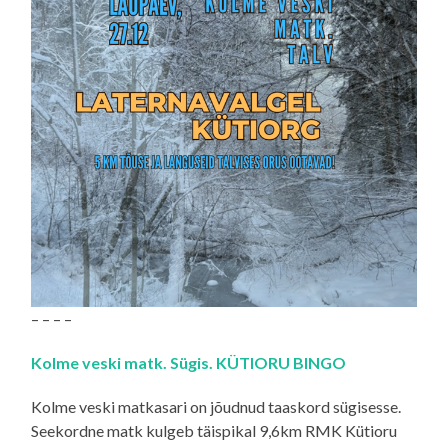
– – – –
Kolme veski matk. Sügis. KÜTIORU BINGO
Kolme veski matkasari on jõudnud taaskord sügisesse.
Seekordne matk kulgeb täispikal 9,6km RMK Kütioru