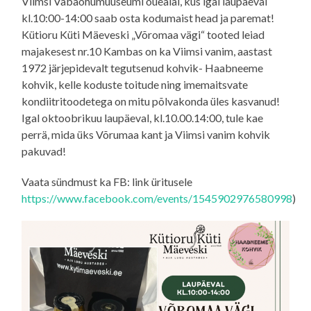
Viimsi Vabaõhumuuseumi õuealal, kus igal laupäeval
kl.10:00-14:00 saab osta kodumaist head ja paremat!
Kütioru Küti Mäeveski „Võromaa vägi“ tooted leiad
majakesest nr.10 Kambas on ka Viimsi vanim, aastast
1972 järjepidevalt tegutsenud kohvik- Haabneeme
kohvik, kelle koduste toitude ning imemaitsvate
kondiitritoodetega on mitu põlvakonda üles kasvanud!
Igal oktoobrikuu laupäeval, kl.10.00.14:00, tule kae
perrä, mida üks Võrumaa kant ja Viimsi vanim kohvik
pakuvad!
Vaata sündmust ka FB: link üritusele
https://www.facebook.com/events/1545902976580998
)