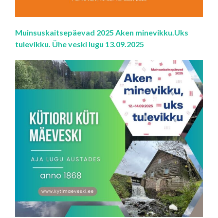
Muinsuskaitsepäevad 2025 Aken minevikku.Uks
tulevikku. Ühe veski lugu 13.09.2025