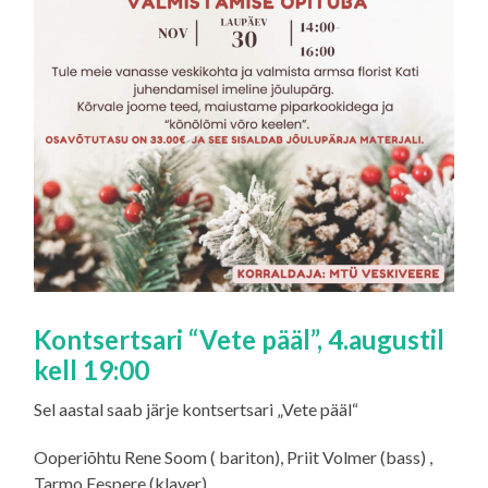
Kontsertsari “Vete pääl”, 4.augustil
kell 19:00
Sel aastal saab järje kontsertsari „Vete pääl“
Ooperiõhtu Rene Soom ( bariton), Priit Volmer (bass) ,
Tarmo Eespere (klaver)