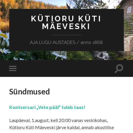
KÜTIORU KÜTI
MÄEVESKI
AJA LUGU AUSTADES / anno 1868
Toggle
Toggle
search
mobile
field
menu
Sündmused
Kontsersari „Vete pääl“ tuleb taas!
Laupäeval, 1.august, kell 20:00 vanas veskikohas,
Kütioru Küti Mäeveski järve kaldal, annab akustilise