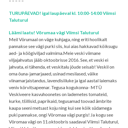
– – – – –
TURUPÄEVAD! igal laupäeval kl. 10:00-14:00 Viimsi
Taluturul
Läämi laatu!
Võrumaa vägi Viimsi Talutur
ul
Meil Võrumaal on väge kuhjaga, ning eriti hoolikalt
pannakse see vägi purki siis, kui aias hakkavad kõiksugu
aed- ja köögiviljad valmima.Meie veski viimane
viljajahvatus jääb oktoobrisse 2016. See, et veski ei
jahvata, ei tähenda, et veskitalu jõude seisab! Veskil on
oma õuna-jamarjaaed, usinad mesilased, väike
viinamarjaistandus, lavendisiiluke ja igal aastal laiemaks
veniv kõrvitsapeenar. Tegusa kogukonna- MTÜ
Veskiveere kasvuhoonetes on lademetes tomateid,
kurke, tšillisid, paprikaid, tegusamad toovad ämbrite
kaupa seeni metsast koju ning kui see kõik südamega
puki pannakse, ongi Võromaa vägi purgis! Ja kogu see
Võromaa vägi on 11.oktoobris saadaval Viimsi Taluturul,