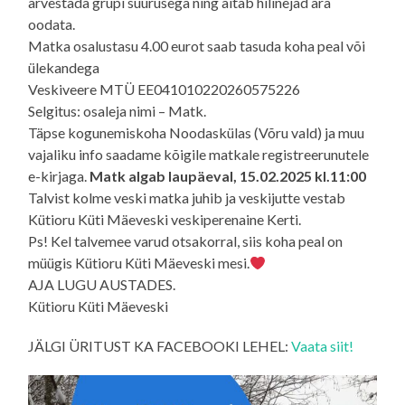
arvestada grupi suurusega ning aitab hilinejad ära
oodata.
Matka osalustasu 4.00 eurot saab tasuda koha peal või
ülekandega
Veskiveere MTÜ EE041010220260575226
Selgitus: osaleja nimi – Matk.
Täpse kogunemiskoha Noodaskülas (Võru vald) ja muu
vajaliku info saadame kõigile matkale registreerunutele
e-kirjaga.
Matk algab laupäeval, 15.02.2025 kl.11:00
Talvist kolme veski matka juhib ja veskijutte vestab
Kütioru Küti Mäeveski veskiperenaine Kerti.
Ps! Kel talvemee varud otsakorral, siis koha peal on
müügis Kütioru Küti Mäeveski mesi.
AJA LUGU AUSTADES.
Kütioru Küti Mäeveski
JÄLGI ÜRITUST KA FACEBOOKI LEHEL:
Vaata siit!