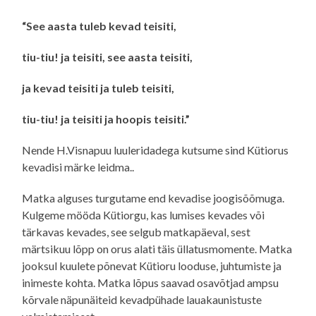
“See aasta tuleb kevad teisiti,
tiu-tiu! ja teisiti, see aasta teisiti,
ja kevad teisiti ja tuleb teisiti,
tiu-tiu! ja teisiti ja hoopis teisiti.”
Nende H.Visnapuu luuleridadega kutsume sind Kütiorus
kevadisi märke leidma..
Matka alguses turgutame end kevadise joogisõõmuga.
Kulgeme mööda Kütiorgu, kas lumises kevades või
tärkavas kevades, see selgub matkapäeval, sest
märtsikuu lõpp on orus alati täis üllatusmomente. Matka
jooksul kuulete põnevat Kütioru looduse, juhtumiste ja
inimeste kohta. Matka lõpus saavad osavõtjad ampsu
kõrvale näpunäiteid kevadpühade lauakaunistuste