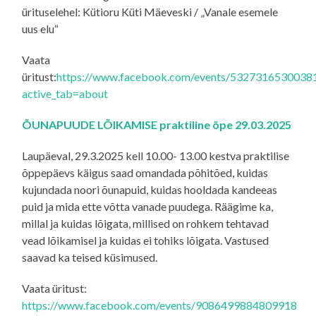
ürituselehel: Kütioru Küti Mäeveski / „Vanale esemele
uus elu“
Vaata
üritust:
https://www.facebook.com/events/5327316530038
active_tab=about
ÕUNAPUUDE LÕIKAMISE praktiline õpe 29.03.2025
Laupäeval, 29.3.2025 kell 10.00- 13.00 kestva praktilise
õppepäevs käigus saad omandada põhitõed, kuidas
kujundada noori õunapuid, kuidas hooldada kandeeas
puid ja mida ette võtta vanade puudega. Räägime ka,
millal ja kuidas lõigata, millised on rohkem tehtavad
vead lõikamisel ja kuidas ei tohiks lõigata. Vastused
saavad ka teised küsimused.
Vaata üritust:
https://www.facebook.com/events/9086499884809918