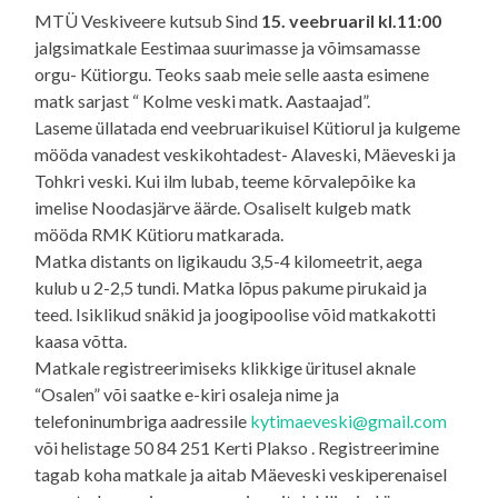
MTÜ Veskiveere kutsub Sind
15. veebruaril kl.11:00
jalgsimatkale Eestimaa suurimasse ja võimsamasse
orgu- Kütiorgu. Teoks saab meie selle aasta esimene
matk sarjast “ Kolme veski matk. Aastaajad”.
Laseme üllatada end veebruarikuisel Kütiorul ja kulgeme
mööda vanadest veskikohtadest- Alaveski, Mäeveski ja
Tohkri veski. Kui ilm lubab, teeme kõrvalepõike ka
imelise Noodasjärve äärde. Osaliselt kulgeb matk
mööda RMK Kütioru matkarada.
Matka distants on ligikaudu 3,5-4 kilomeetrit, aega
kulub u 2-2,5 tundi. Matka lõpus pakume pirukaid ja
teed. Isiklikud snäkid ja joogipoolise võid matkakotti
kaasa võtta.
Matkale registreerimiseks klikkige üritusel aknale
“Osalen” või saatke e-kiri osaleja nime ja
telefoninumbriga aadressile
kytimaeveski@gmail.com
või helistage 50 84 251 Kerti Plakso . Registreerimine
tagab koha matkale ja aitab Mäeveski veskiperenaisel