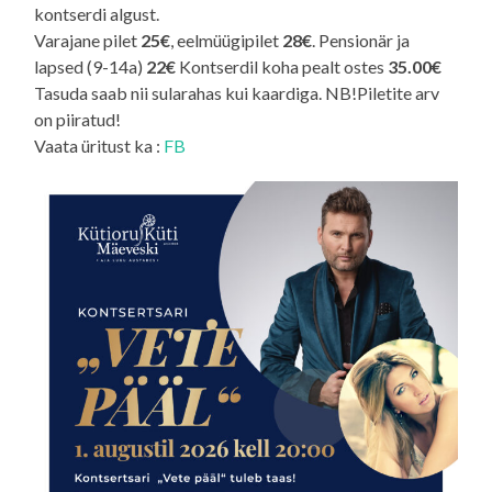
kontserdi algust.
Varajane pilet
25€
, eelmüügipilet
28€
. Pensionär ja
lapsed (9-14a)
22€
Kontserdil koha pealt ostes
35.00€
Tasuda saab nii sularahas kui kaardiga. NB!Piletite arv
on piiratud!
Vaata üritust ka :
FB