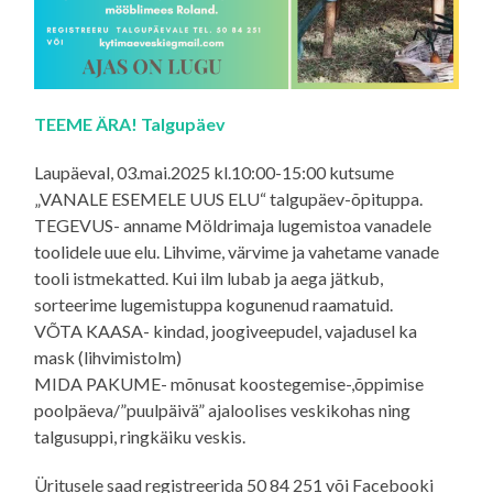
TEEME ÄRA! Talgupäev
Laupäeval, 03.mai.2025 kl.10:00-15:00 kutsume
„VANALE ESEMELE UUS ELU“ talgupäev-õpituppa.
TEGEVUS- anname Möldrimaja lugemistoa vanadele
toolidele uue elu. Lihvime, värvime ja vahetame vanade
tooli istmekatted. Kui ilm lubab ja aega jätkub,
sorteerime lugemistuppa kogunenud raamatuid.
VÕTA KAASA- kindad, joogiveepudel, vajadusel ka
mask (lihvimistolm)
MIDA PAKUME- mõnusat koostegemise-,õppimise
poolpäeva/”puulpäivä” ajaloolises veskikohas ning
talgusuppi, ringkäiku veskis.
Üritusele saad registreerida 50 84 251 või Facebooki