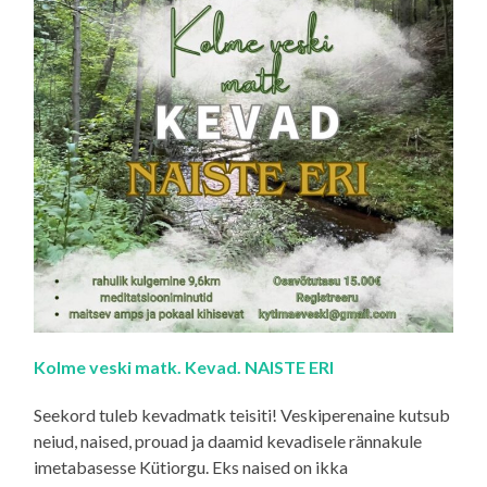
Kolme veski matk. Kevad. NAISTE ERI
Seekord tuleb kevadmatk teisiti! Veskiperenaine kutsub
neiud, naised, prouad ja daamid kevadisele rännakule
imetabasesse Kütiorgu. Eks naised on ikka