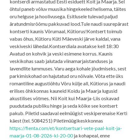
kontserdi armastatud Eesti esiduett Koit ja Maarja. Sel
õhtul paneb võluv muusika hingekeeled helisema, täites
oru helguse ja hoolivusega. Esitlusele tulevad paljud
äratundmisrõõmu pakkuvad lood.Tule naudi suurepärast
kontserti kaunis Võrumaal, Kütiorus!Kontsert toimub
vabas õhus, Kütioru Küti Mäeveski järve kaldal, vana
veskiveski lähedal.Kontserdiala avatakse kell 18:30
Avatud on kohvik ja veski esimene korrus. Kaunis
veskikohas saab jalutada viinamarjaistanduses ja
lavendlite lummuses. Varu aega kohale jõudmiseks, sest
parkimiskohad on hajutatud oru nõlvale. Võta ette üks
romantiline augustiõhtu Võru külje all, Kütiorus ja naudi
erilises õhkkonnas kauneid Koidu ja Maarja lugusid
akustilises võtmes. Nii Koit kui Maarja-Liis oskavad
puudutada publiku hinge ja seda kõike see kontsert
pakub. Piletid saadaval eelmüügist veskiperenaise Kerti
käest (tel. 5084251) Piletimüügikeskkonnas
https://fienta.com/et/kontsertsari-vete-paal-koit-ja-
maarja-01-08-2026-kl-20-00
ja kohapeal, enne