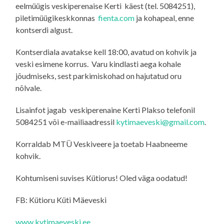
eelmüügis veskiperenaise Kerti käest (tel. 5084251),
piletimüügikeskkonnas
fienta.com
ja kohapeal, enne
kontserdi algust.
Kontserdiala avatakse kell 18:00, avatud on kohvik ja
veski esimene korrus. Varu kindlasti aega kohale
jõudmiseks, sest parkimiskohad on hajutatud oru
nõlvale.
Lisainfot jagab veskiperenaine Kerti Plakso telefonil
5084251 või e-mailiaadressil
kytimaeveski@gmail.com
.
Korraldab MTÜ Veskiveere ja toetab Haabneeme
kohvik.
Kohtumiseni suvises Kütiorus! Oled väga oodatud!
FB: Kütioru Küti Mäeveski
www.kytimaeveski.ee