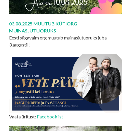
03.08.2025 MUUTUB KÜTIORG
MUINASJUTUORUKS
Eesti sügavaim org muutub muinasjutuoruks juba
3.augustil!
Vaata üritust:
Facebook’ist