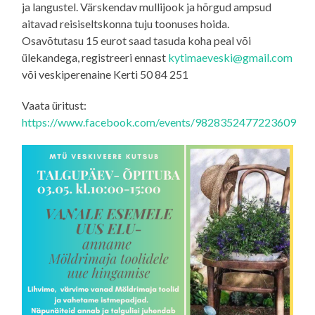
ja langustel. Värskendav mullijook ja hõrgud ampsud
aitavad reisiseltskonna tuju toonuses hoida.
Osavõtutasu 15 eurot saad tasuda koha peal või
ülekandega, registreeri ennast
kytimaeveski@gmail.com
või veskiperenaine Kerti 50 84 251
Vaata üritust:
https://www.facebook.com/events/9828352477223609