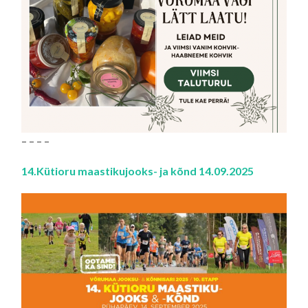
– – – –
14.Kütioru maastikujooks- ja kõnd 14.09.2025