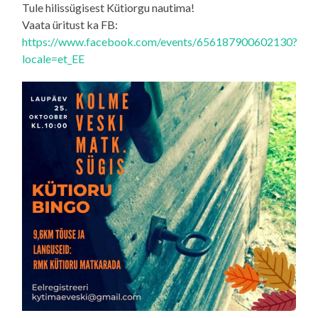
Tule hilissügisest Kütiorgu nautima!
Vaata üritust ka FB:
https://www.facebook.com/events/656187900602130?
locale=et_EE