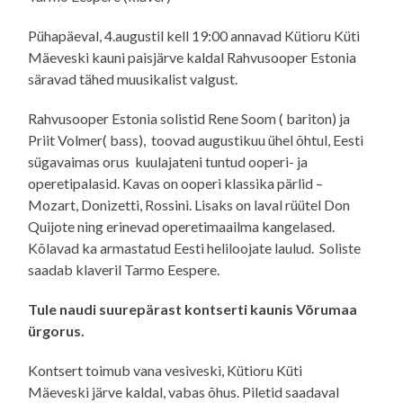
Pühapäeval, 4.augustil kell 19:00 annavad Kütioru Küti
Mäeveski kauni paisjärve kaldal Rahvusooper Estonia
säravad tähed muusikalist valgust.
Rahvusooper Estonia solistid Rene Soom ( bariton) ja
Priit Volmer( bass), toovad augustikuu ühel õhtul, Eesti
sügavaimas orus kuulajateni tuntud ooperi- ja
operetipalasid. Kavas on ooperi klassika pärlid –
Mozart, Donizetti, Rossini. Lisaks on laval rüütel Don
Quijote ning erinevad operetimaailma kangelased.
Kõlavad ka armastatud Eesti heliloojate laulud. Soliste
saadab klaveril Tarmo Eespere.
Tule naudi suurepärast kontserti kaunis Võrumaa
ürgorus.
Kontsert toimub vana vesiveski, Kütioru Küti
Mäeveski järve kaldal, vabas õhus. Piletid saadaval