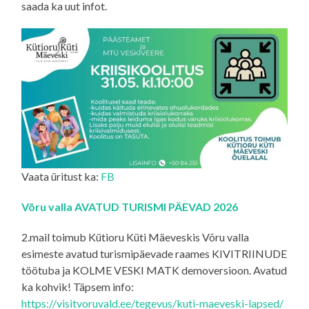
saada ka uut infot.
Vaata üritust ka:
FB
Võru valla AVATUD TURISMI PÄEVAD 2026
2.mail toimub Kütioru Küti Mäeveskis Võru valla
esimeste avatud turismipäevade raames KIVITRIINUDE
töötuba ja KOLME VESKI MATK demoversioon. Avatud
ka kohvik! Täpsem info:
https://visitvoruvald.ee/tegevus/kuti-maeveski-lapsed/