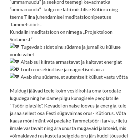
“ummamuudu” ja seekord teemegi kevadmatka
“ummamuudu”- kulgeme läbi müstilise Kütioru ning
teeme Tiina juhendamisel meditatsioonipeatuse
Tammetsõõris.
Kundalini meditatsioon on nimega „Projektsioon
Südamest“
Tugevdab sidet sinu südame ja jumaliku külluse
voolu vahel
Aitab sul kiirata armastavat ja kaitsvat energiat
Loob enesekindluse ja magnetismi aura
Avab sinu südame, et autentselt küllust vastu võtta
Muidugi jäävad teele kolm veskikohta oma toredate
lugudega ning heidame pilgu kunagisele peoplatsile
“Tsõõriplatsile”. Kevadel on naise loovus ja energia, tule
ja saa sellest osa Eesti sügavaimas orus- Kütiorus. Võta
kaasa mõni münt või paelake Tammetsõõri tarvis, riietu
ilmale vastavalt ning ära unusta mugavaid jalatseid, mis
võimaldavad raskusteta seigelda oru järskudel tõusudel