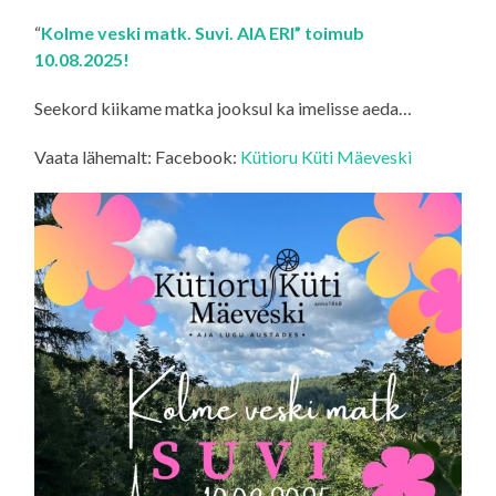
“
Kolme veski matk. Suvi. AIA ERI” toimub
10.08.2025!
Seekord kiikame matka jooksul ka imelisse aeda…
Vaata lähemalt: Facebook:
Kütioru Küti Mäeveski