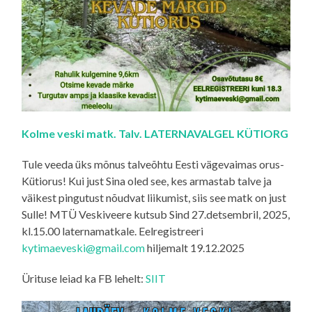
Kolme veski matk. Talv. LATERNAVALGEL KÜTIORG
Tule veeda üks mõnus talveõhtu Eesti vägevaimas orus-
Kütiorus! Kui just Sina oled see, kes armastab talve ja
väikest pingutust nõudvat liikumist, siis see matk on just
Sulle! MTÜ Veskiveere kutsub Sind 27.detsembril, 2025,
kl.15.00 laternamatkale. Eelregistreeri
kytimaeveski@gmail.com
hiljemalt 19.12.2025
Ürituse leiad ka FB lehelt:
SIIT