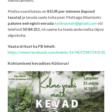
valmistamisest.
Matka osavõtutasu on
8 EUR per inimene (lapsed
tasuta)
ja tasuda saate koha peal. Matkaga liitumiseks
palume eelregistreeruda
kytimaveski@gmail.com
või
telefonil
50 84 251
, nii saame ka teada anda matka täpse
alguskoha.
Vaata üritust ka FB lehelt:
https://www.facebook.com/events/1674072947293135
Kohtumiseni kevadises Kütiorus!