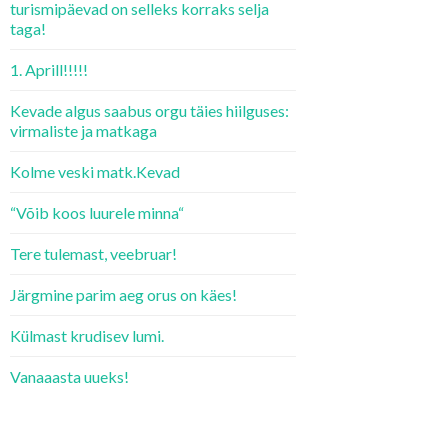
turismipäevad on selleks korraks selja
taga!
1. Aprill!!!!!
Kevade algus saabus orgu täies hiilguses:
virmaliste ja matkaga
Kolme veski matk.Kevad
“Võib koos luurele minna“
Tere tulemast, veebruar!
Järgmine parim aeg orus on käes!
Külmast krudisev lumi.
Vanaaasta uueks!