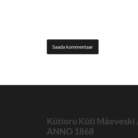
Kütioru Küti Mäeveski 
ANNO 1868