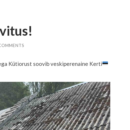
vitus!
 COMMENTS
ega Kütiorust soovib veskiperenaine Kerti