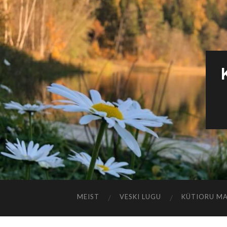
MEIST
VESKI LUGU
KÜTIORU M