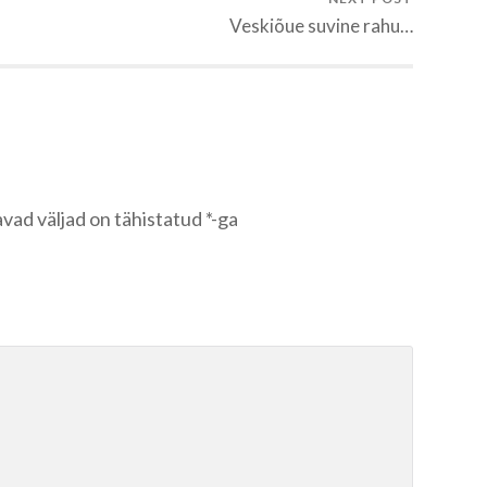
Veskiõue suvine rahu…
vad väljad on tähistatud
*
-ga