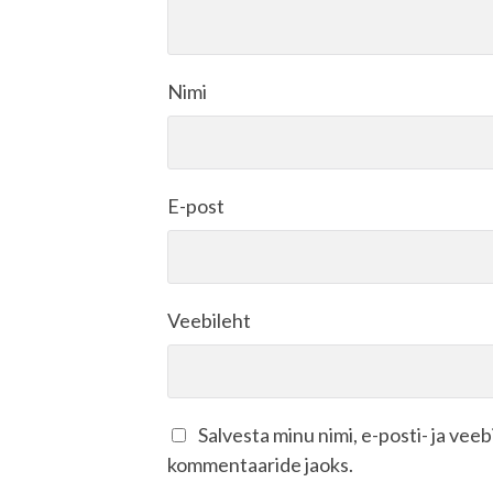
Nimi
E-post
Veebileht
Salvesta minu nimi, e-posti- ja vee
kommentaaride jaoks.