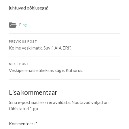
juhtuvad põhjusega!
Blogi
PREVIOUS POST
Kolme veski matk. Suvi.“ AIA ERI”.
NEXT POST
Veskiperenaise üheksas sügis Kütiorus.
Lisa kommentaar
Sinu e-postiaadressi ei avaldata.
Nõutavad väljad on
tähistatud
*
-ga
Kommenteeri
*