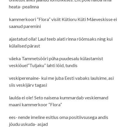
heata- pealinna
kammerkoori “Flora” visiit Kütioru Küti Mäeveskisse ei
saanud paremini
ajastatud olla! Laul teeb alati rinna rõõmsaks ning kui
külalised pärast
väeka Tammetsõõri püha puudesalu külastamist
veskiõuel”Tuljaku” lahti lõid, tundis
veskiperenaine- kui me juba Eesti vabaks laulsime, asi
siis veskijärv tagasi
laulda ei ole! Seto naisena kummardab veskiemand
maani kammerkoor “Flora”
ees- nende imeline esitlus oma positiivsusega andis
jõudu uskuda- asjad