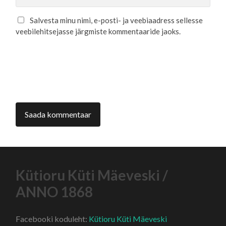
Salvesta minu nimi, e-posti- ja veebiaadress sellesse
veebilehitsejasse järgmiste kommentaaride jaoks.
Kütioru Küti Mäeveski /
ANNO 1868
Facebooki koduleht:
Kütioru Küti Mäeveski