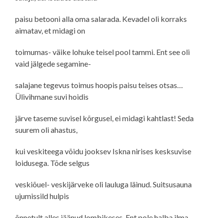
paisu betooni alla oma salarada. Kevadel oli korraks
aimatav, et midagi on
toimumas- väike lohuke teisel pool tammi. Ent see oli
vaid jälgede segamine-
salajane tegevus toimus hoopis paisu teises otsas…
Ülivihmane suvi hoidis
järve taseme suvisel kõrgusel, ei midagi kahtlast! Seda
suurem oli ahastus,
kui veskiteega võidu jooksev Iskna nirises kesksuvise
loidusega. Tõde selgus
veskiõuel- veskijärveke oli lauluga läinud. Suitsusauna
ujumissild hulpis
õnnetult alles jäänud lombikeses. Ent pole halba ilma