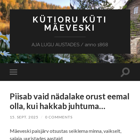
KÜTIORU KÜTI
MÄEVESKI
AJA LUGU AUSTADES / anno 1868
Toggle
Toggle
search
mobile
field
menu
Piisab vaid nädalake orust eemal
olla, kui hakkab juhtuma…
15. SEPT. 2025
/
0 COMMENTS
Mäeveski paisjärv otsustas seiklema minna, vaikselt,
salaja, uuristades aastaid