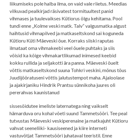
liikumiseks pole halba ilma, on vaid vale riietus. Meedias
vilkuvad pealkirjad räsivatest tormituultest panid
vihmases ja tuulevaikses Kütiorus õlgu kehitama. Pool
tundi enne „Kolme veski matk. Talv“ valgusmatka algust
haihtusid vihmapilved ja matkaseltskond sai koguneda
Kütioru Küti Mäeveski õue. Korraks siiski raputas
ilmataat oma vihmakeebi veel õuele puhtaks ja siis
võisid ka kõige vihmakartlikumad inimesed keebid
kokku rullida ja seljakotti ära panna. Mäeveski õuelt
võttis matkaseltskond suuna Tohkri veskini, mõnus tõus
Juudijõõratuseni võttis jalutustempot maha. Ajaloolase
ja ajakirjaniku Hindrik Prantsu sünnikoha juures oli
pererahvas kaunistanud
sissesõidutee imeliste laternatega ning vaikselt
hämarduva oru kohal võeti suund Tammetsõõri. Tee peal
tutvustas Mäeveski veskiperenaine ja matkajuht Kütioru
vahvat seeneliiki- kausiseened ja kiire interneti
vastuvõtjat Tammetsõõri juhataval teeristil. Enne