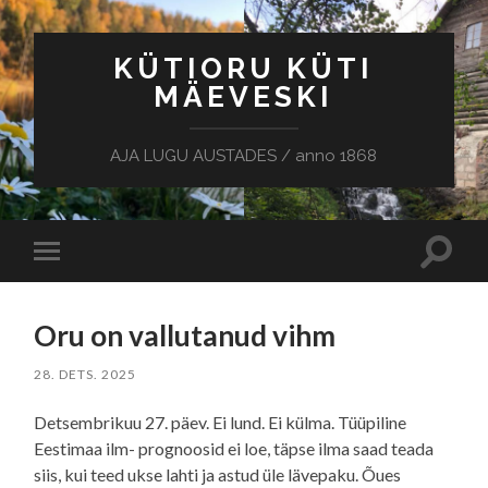
KÜTIORU KÜTI
MÄEVESKI
AJA LUGU AUSTADES / anno 1868
Toggle
Toggle
search
mobile
field
menu
Oru on vallutanud vihm
28. DETS. 2025
Detsembrikuu 27. päev. Ei lund. Ei külma. Tüüpiline
Eestimaa ilm- prognoosid ei loe, täpse ilma saad teada
siis, kui teed ukse lahti ja astud üle lävepaku. Õues