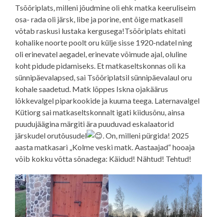
Tsõõriplats, milleni jõudmine oli ehk matka keeruliseim
osa- rada oli järsk, libe ja porine, ent õige matkasell
võtab raskusi lustaka kergusega!Tsõõriplats ehitati
kohalike noorte poolt oru külje sisse 1920-ndatel ning
oli erinevatel aegadel, erinevate võimude ajal, oluline
koht pidude pidamiseks. Et matkaseltskonnas oli ka
sünnipäevalapsed, sai Tsõõriplatsil sünnipäevalaul oru
kohale saadetud. Matk lõppes Iskna ojakäärus
lõkkevalgel piparkookide ja kuuma teega. Laternavalgel
Kütiorg sai matkaseltskonnalt igati kiidusõnu, ainsa
puudujäägina märgiti ära puuduvad eskalaatorid
järskudel orutõusudel
. On, milleni pürgida! 2025
aasta matkasari „Kolme veski matk. Aastaajad“ hooaja
võib kokku võtta sõnadega: Käidud! Nähtud! Tehtud!