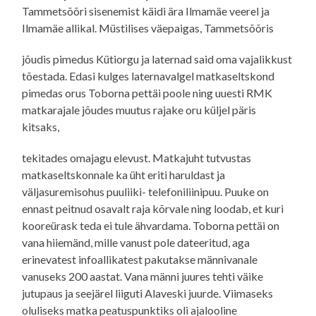
Tammetsõõri sisenemist käidi ära Ilmamäe veerel ja
Ilmamäe allikal. Müstilises väepaigas, Tammetsõõris
jõudis pimedus Kütiorgu ja laternad said oma vajalikkust
tõestada. Edasi kulges laternavalgel matkaseltskond
pimedas orus Toborna pettäi poole ning uuesti RMK
matkarajale jõudes muutus rajake oru küljel päris
kitsaks,
tekitades omajagu elevust. Matkajuht tutvustas
matkaseltskonnale ka üht eriti haruldast ja
väljasuremisohus puuliiki- telefoniliinipuu. Puuke on
ennast peitnud osavalt raja kõrvale ning loodab, et kuri
kooreürask teda ei tule ähvardama. Toborna pettäi on
vana hiiemänd, mille vanust pole dateeritud, aga
erinevatest infoallikatest pakutakse männivanale
vanuseks 200 aastat. Vana männi juures tehti väike
jutupaus ja seejärel liiguti Alaveski juurde. Viimaseks
oluliseks matka peatuspunktiks oli ajalooline