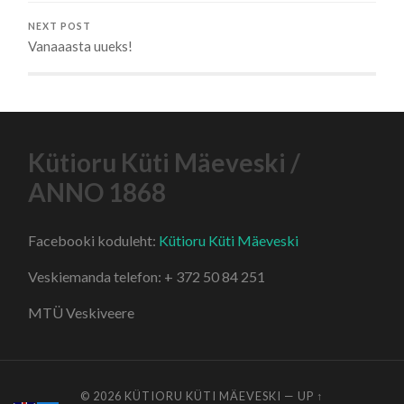
NEXT POST
Vanaaasta uueks!
Kütioru Küti Mäeveski /
ANNO 1868
Facebooki koduleht:
Kütioru Küti Mäeveski
Veskiemanda telefon: + 372 50 84 251
MTÜ Veskiveere
© 2026
KÜTIORU KÜTI MÄEVESKI
—
UP ↑